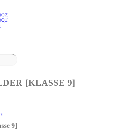
 (Q2)
 (Q1)
)
DER [KLASSE 9]
9]
sse 9]