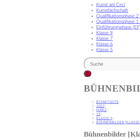
Kunst am Ceci
Kunstfachschaft
Qualifikationsphase 2
Qualifikationsphase 1
Einführungsphase (EF
Klasse 9
Klasse 7
Klasse 6
Klasse 5
BÜHNENBIL
STARTSEITE
>
2022
>
MÄRZ
>
15
>
KLASSE 9
>
BÜHNENBILDER [KLASSE 
Bühnenbilder [Kla