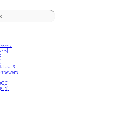
lasse 6]
se 5]
9]
]
[Klasse 9]
ettbewerb
 (Q2)
 (Q1)
)