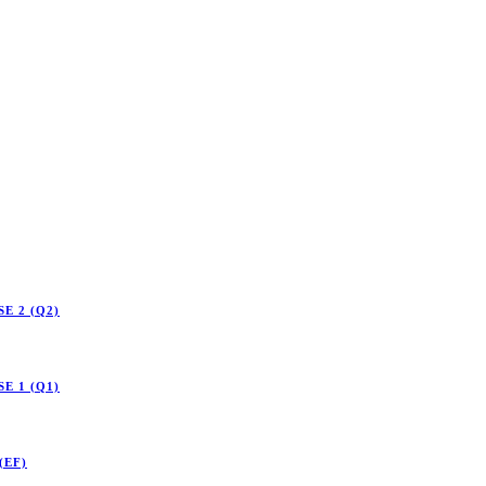
E 2 (Q2)
E 1 (Q1)
(EF)